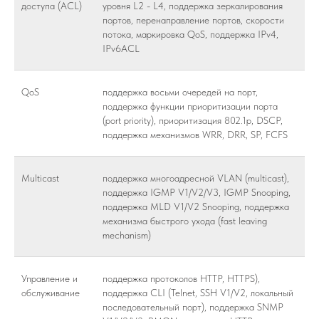
доступа (ACL)
уровня L2 - L4, поддержка зеркалирования
портов, перенаправление портов, скорости
потока, маркировка QoS, поддержка IPv4,
IPv6ACL
QoS
поддержка восьми очередей на порт,
поддержка функции приоритизации порта
(port priority), приоритизация 802.1p, DSCP,
поддержка механизмов WRR, DRR, SP, FCFS
Multicast
поддержка многоадресной VLAN (multicast),
поддержка IGMP V1/V2/V3, IGMP Snooping,
поддержка MLD V1/V2 Snooping, поддержка
механизма быстрого ухода (fast leaving
mechanism)
Управление и
поддержка протоколов HTTP, HTTPS),
обслуживание
поддержка CLI (Telnet, SSH V1/V2, локальный
последовательный порт), поддержка SNMP