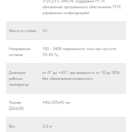
V1/V2/V3, RMON, поддержка HTTP,
обновление программного обеспечения TFTP,
управление конфигурацией
Место в стойке
1U
Напряжение
100 - 240В переменного тока при частоте
питания
50-60 Гц
Диапазон
от 0° до +45°, при влажности от 10 до 90%
рабочих
без образования конденсата
температур
Размер
440x300x45 мм
(ДхШхВ)
Вес
5,0 кг