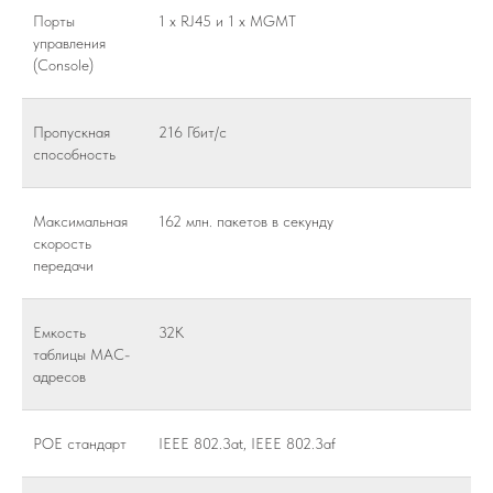
Порты
1 x RJ45 и 1 x MGMT
управления
(Console)
Пропускная
216 Гбит/c
способность
Максимальная
162 млн. пакетов в секунду
скорость
передачи
Емкость
32K
таблицы MAC-
адресов
POE стандарт
IEEE 802.3at, IEEE 802.3af