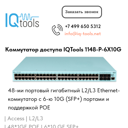
Заказать звонок
+7 499 650 5312
info@iq-tools.net
Коммутатор доступа IQTools 1148-P-6X10G
48-ми портовый гигабитный L2/L3 Ethernet-
коммутатор c 6-ю 10G (SFP+) портами и
поддержкой POE
| Access | L2/L3
| 48*1GE POE | 6*10 GE SFP+
| Static Route | OSPF | BGP
| ERPS | IGMP | QoS |
Номер сертификата СТ-1: 5144000002