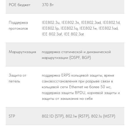
POE бюджет
370 Вт
Поддержка
IEE802.3u, IEE802.3x, IEE802.3ad, IEE802.1d,
протоколов
IEE802.1p, IEE802.1q, IEE802.1w, IEE802.1ad,
IEE 802.3af, IEE 802.3at
Маршрутизация
поддержка статической и динамической
маршрутизации (OSPF, BGP)
Защита от
поддержка ERPS кольцевой защиты, время
петель
самовосстановления при разрыве связи в
кольцевой сети Ethernet не более 50 мс,
поддержка защиты BPDU, корневой защиты и
защиты от замыкания на себя
STP
802.1D (STP), 802.1w (RSTP), 802.1s (MSTP)