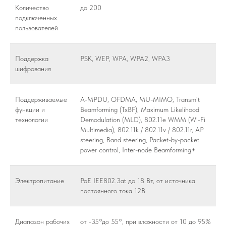
Количество
до 200
подключенных
пользователей
Поддержка
PSK, WEP, WPA, WPA2, WPA3
шифрования
Поддерживаемые
A-MPDU, OFDMA, MU-MIMO, Transmit
функции и
Beamforming (TxBF), Maximum Likelihood
технологии
Demodulation (MLD), 802.11e WMM (Wi-Fi
Multimedia), 802.11k / 802.11v / 802.11r, AP
steering, Band steering, Packet-by-packet
power control, Inter-node Beamforming+
Электропитание
PoE IEE802.3at до 18 Вт, от источника
постоянного тока 12В
Диапазон рабочих
от -35°до 55°, при влажности от 10 до 95%