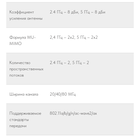
Коэффициент
2.4 ГГц – 8 дБи, 5 ГГц – 8 дБи
усиления антенны
Формула MU-
2,4 ГГц – 2x2, 5 ГГц – 2x2
MIMO
Количество
2.4 ГГц – 2, 5 ГГц – 2
пространственных
потоков
Ширина канала
20/40/80 МГц
Поддерживаемое
802.11a/b/g/n/ac-wave2/ax
стандарты
передачи