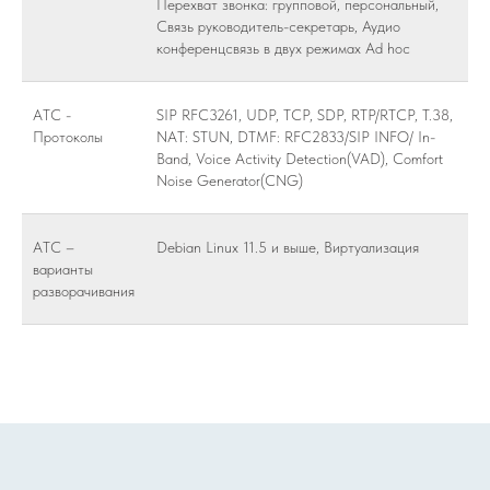
Перехват звонка: групповой, персональный,
Связь руководитель-секретарь, Аудио
конференцсвязь в двух режимах Ad hoc
АТС -
SIP RFC3261, UDP, TCP, SDP, RTP/RTCP, T.38,
Протоколы
NAT: STUN, DTMF: RFC2833/SIP INFO/ In-
Band, Voice Activity Detection(VAD), Comfort
Noise Generator(CNG)
АТС –
Debian Linux 11.5 и выше, Виртуализация
варианты
разворачивания