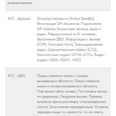
разворачивания
АТС - функции
Отказоустойчивость (Active-Standby),
Регистрация SIP-абонентов, Подключение
SIP-транков, Коммутация звонков, аудио и
видео, Маршрутизация по Б- номерам,
Выполнение ДВО, Информация о звонках
(CDR), Голосовая почта, Транскодирование
аудио, Широкополосные кодеки: G.722,
Узкополосные кодеки: G711A, G711u, Видео-
кодеки: H264, H263+, H263
АТС - ДВО
Предоставление имени и номера
вызывающего абонента, Предоставление
имени и номера вызываемого абонента,
Повторный набор номера, Постановка звонка
на удержание, Ожидание вызова, Перевод
вызова во время разговора: сопровождаемый,
слепой, Безусловная переадресация, Условная
переадресация: по занятости, по не ответу,