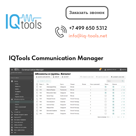
Заказать звонок
+7 499 650 5312
info@iq-tools.net
IQTools Сommunication Manager
Программный комплекс, реализующий функции
системы управления и IP-АТС
Стоимость:
Стоимость продукта определяется
индивидуально и зависит от срока
использования и конкретных потребностей