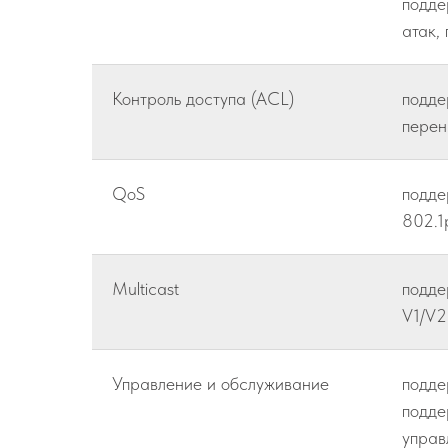
подде
атак,
Контроль доступа (ACL)
подде
перен
QoS
подде
802.1
Multicast
подде
V1/V2
Управление и обслуживание
подде
подде
управ