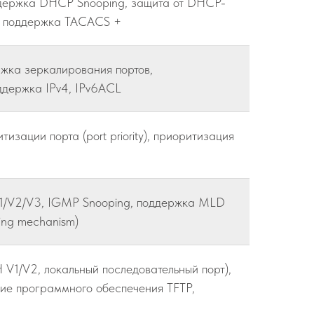
ддержка DHCP Snooping, защита от DHCP-
, поддержка TACACS +
ржка зеркалирования портов,
ддержка IPv4, IPv6ACL
зации порта (port priority), приоритизация
V1/V2/V3, IGMP Snooping, поддержка MLD
ing mechanism)
 V1/V2, локальный последовательный порт),
е программного обеспечения TFTP,