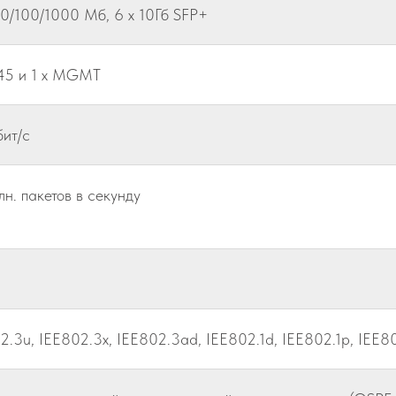
10/100/1000 Мб, 6 x 10Гб SFP+
J45 и 1 x MGMT
бит/c
лн. пакетов в секунду
2.3u, IEE802.3x, IEE802.3ad, IEE802.1d, IEE802.1p, IEE80