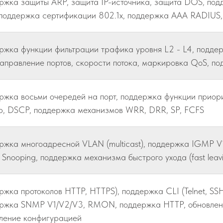
ржка защиты ARP, защита IP-источника, защита DOS, по
 поддержка сертификации 802.1x, поддержка AAA RADIUS
ржка функции фильтрации трафика уровня L2 - L4, подде
аправление портов, скорости потока, маркировка QoS, по
ржка восьми очередей на порт, поддержка функции приорити
p, DSCP, поддержка механизмов WRR, DRR, SP, FCFS
ржка многоадресной VLAN (multicast), поддержка IGMP 
 Snooping, поддержка механизма быстрого ухода (fast leav
ржка протоколов HTTP, HTTPS), поддержка CLI (Telnet, SSH
ржка SNMP V1/V2/V3, RMON, поддержка HTTP, обновлени
ление конфигурацией