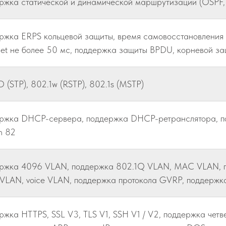
ржка статической и динамической маршрутизации (OSPF,
ржка ERPS кольцевой защиты, время самовосстановления п
net не более 50 мс, поддержка защиты BPDU, корневой за
D (STP), 802.1w (RSTP), 802.1s (MSTP)
ржка DHCP-сервера, поддержка DHCP-ретранслятора, п
n 82
ржка 4096 VLAN, поддержка 802.1Q VLAN, MAC VLAN, пр
 VLAN, voice VLAN, поддержка протокола GVRP, поддержка
ржка HTTPS, SSL V3, TLS V1, SSH V1 / V2, поддержка чет