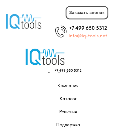
Заказать звонок
+7 499 650 5312
info@iq-tools.net
+7 499 650 5312
Российский производитель
info@iq-tools.net
телекоммуникационного
оборудования
Компания
Земляной Вал, 56
Москва
Каталог
Заказать звонок
Решения
Поддержка
Коммутаторы