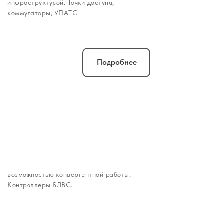
инфраструктурой. Точки доступа,
коммутаторы, УПАТС.
Подробнее
Точки доступа для
создания
беспроводной
инфраструктуры
Высокопроизводительные точки доступа с
возможностью конвергентной работы.
Контроллеры БЛВС.