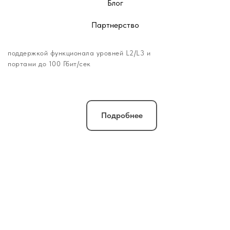
для корпоративных
Блог
сетей
Партнерство
Высокопроизводительные коммутаторы с
поддержкой функционала уровней L2/L3 и
портами до 100 Гбит/сек
Подробнее
Системы управления
инфраструктурой
Российские системы управления сетевой