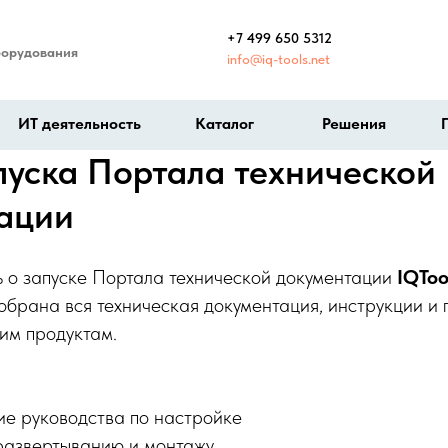
+7 499 650 5312
борудования
info@iq-tools.net
ИТ деятельность
Каталог
Решения
пуска Портала технической
ации
 о запуске Портала технической документации
IQToo
собрана вся техническая документация, инструкции и
им продуктам.
ие руководства по настройке
развертыванию и монтажу