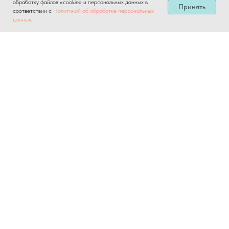
обработку файлов «cookie» и персональных данных в
Принять
соответствии с
Политикой об обработке персональных
данных
.
Компания
О Компании
Контакты
© 2026 Общество
с ограниченной ответственностью
"Ай Кью Тулс"